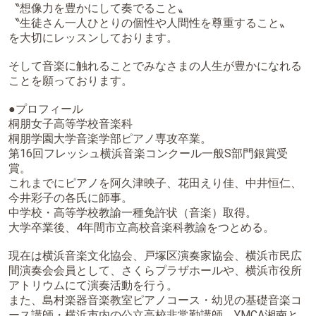
〝想像力を豊かにして奏でること〟
〝生徒さん一人ひとりの個性や人間性を尊重すること〟
を大切にレッスンしております。
そして音楽に触れることでみなさまの人生が豊かになれる
ことを願っております。
●プロフィール
桐朋女子高等学校音楽科
桐朋学園大学音楽学部ピアノ専攻卒業。
第16回フレッシュ横浜音楽コンクール一般S部門銀賞受
賞。
これまでにピアノを阿久津映子、花田えり佳、中井恒仁、
今井彩子の各氏に師事。
中学校・高等学校教諭一種免許状（音楽）取得。
大学卒業後、4年間市立高校音楽科教諭をつとめる。
現在は横浜音楽文化協会、戸塚区演奏家協会、横浜市民広
間演奏会会員として、さくらプラザホールや、横浜市役所
アトリウムにて演奏活動を行う。
また、島村楽器音楽教室ピアノコース・幼児の基礎音楽コ
ース講師・横浜市内の公立高校非常勤講師、YMCA湘南と