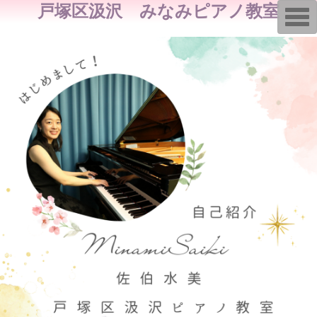
戸塚区汲沢 みなみピアノ教室
T
o
g
g
l
e
n
a
v
i
g
a
t
i
o
n