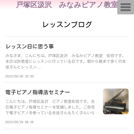
戸塚区汲沢 みなみピアノ教室
T
o
g
g
レッスンブログ
l
e
n
a
v
i
レッスン日に思う事
g
a
みなさま、こんにちは。戸塚区汲沢 みなみピアノ教室 佐伯です。
t
本日は別教室にレッスンに行っている日です。朝から晩まで多くの生
i
徒さんとレッスン...
o
n
2023/09/30 20:30
電子ピアノ指導法セミナー
こんにちは。戸塚区汲沢 ピアノ教室佐伯です。先
日電子ピアノ指導セミナーを受講しました。ご自宅
で電子ピアノを使っている生徒さんもたくさんいら
っ...
2023/09/29 08:28